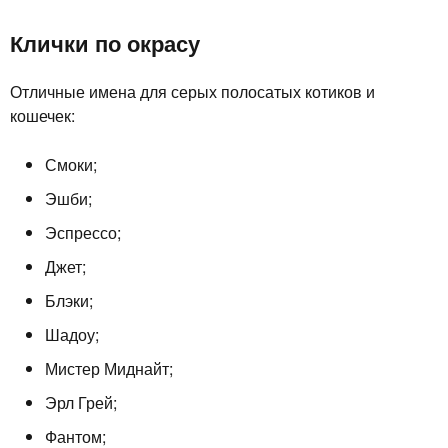
Клички по окрасу
Отличные имена для серых полосатых котиков и
кошечек:
Смоки;
Эшби;
Эспрессо;
Джет;
Блэки;
Шадоу;
Мистер Миднайт;
Эрл Грей;
Фантом;