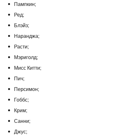
Пампкин;
Ред;
Блэйз;
Наранджа;
Расти;
Мэриголд;
Мисс Китти;
Пич;
Персимон;
Гоббс;
Крим;
Санни;
Джус;