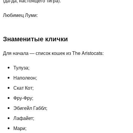
(да-да, настоящего тигра).
Любимец Луми:
Знаменитые клички
Для начала — список кошек из The Aristocats:
Тулуза;
Наполеон;
Скат Кот;
Фру-Фру;
Эбигейл Габбл;
Лафайет;
Мари;