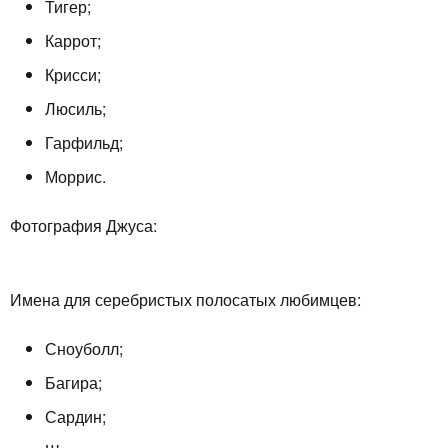
Тигер;
Каррот;
Крисси;
Люсиль;
Гарфильд;
Моррис.
Фотография Джуса:
Имена для серебристых полосатых любимцев:
Сноуболл;
Багира;
Сардин;