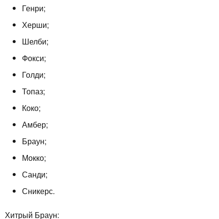
Генри;
Херши;
Шелби;
Фокси;
Голди;
Топаз;
Коко;
Амбер;
Браун;
Мокко;
Санди;
Сникерс.
Хитрый Браун: