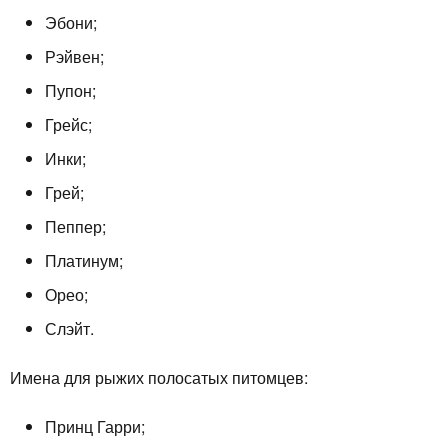
Эбони;
Рэйвен;
Пупон;
Грейс;
Инки;
Грей;
Пеппер;
Платинум;
Орео;
Слэйт.
Имена для рыжих полосатых питомцев:
Принц Гарри;