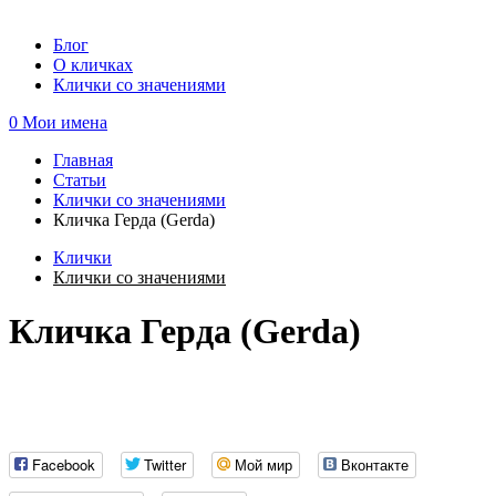
Блог
О кличках
Клички со значениями
0
Мои имена
Главная
Статьи
Вы здесь
Клички со значениями
Кличка Герда (Gerda)
Клички
Клички со значениями
Кличка Герда (Gerda)
Facebook
Twitter
Мой мир
Вконтакте