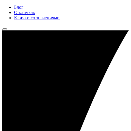
Блог
О кличках
Клички со значениями